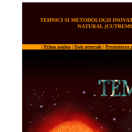
TEHNICI SI METODOLOGII INOVA
NATURAL (CUTREMU
|
Prima pagina
|
Date generale
|
Prezentarea p